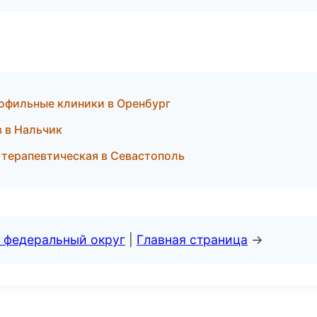
офильные клиники в Оренбург
в в Нальчик
 терапевтическая в Севастополь
 федеральный округ
|
Главная страница
→