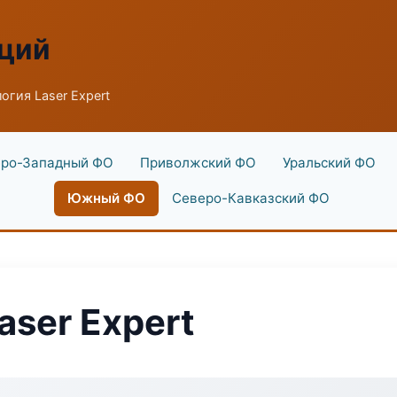
аций
огия Laser Expert
ро-Западный ФО
Приволжский ФО
Уральский ФО
Южный ФО
Северо-Кавказский ФО
aser Expert