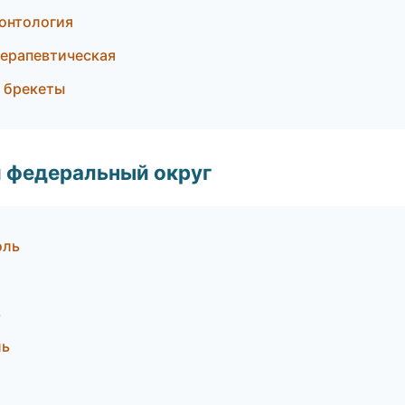
онтология
терапевтическая
и брекеты
 федеральный округ
оль
ь
ль