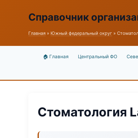
Справочник организ
Главная
»
Южный федеральный округ
» Стоматол
🏠 Главная
Центральный ФО
Севе
Стоматология L