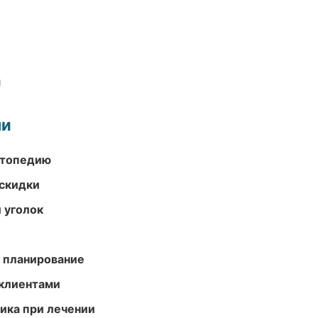
и
ми
ортопедию
скидки
 уголок
 планирование
 клиентами
тика при лечении